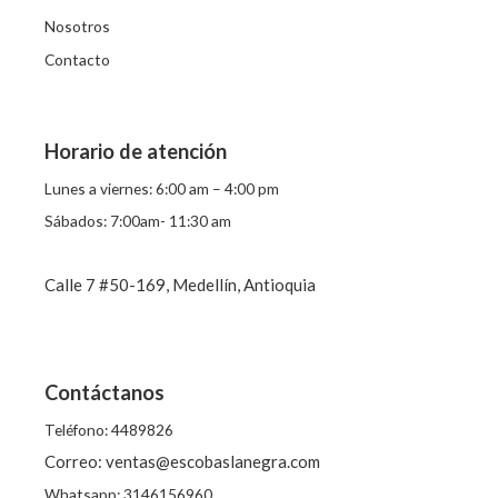
o
Nosotros
r
Contacto
:
Horario de atención
Lunes a viernes: 6:00 am – 4:00 pm
Sábados: 7:00am- 11:30 am
Calle 7 #50-169, Medellín, Antioquia
Contáctanos
Teléfono: 4489826
Correo: ventas@escobaslanegra.com
Whatsapp: 3146156960