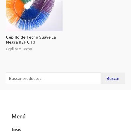
Cepillo de Techo Suave La
Negra REF CT3
Cepillo De Techo
B
Buscar
u
s
c
a
r
Menú
p
Inicio