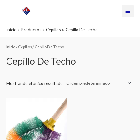
Ir
Menú
al
contenido
princi
Inicio
Productos
Cepillos
Cepillo De Techo
Inicio
/
Cepillos
/ Cepillo De Techo
Cepillo De Techo
Mostrando el único resultado