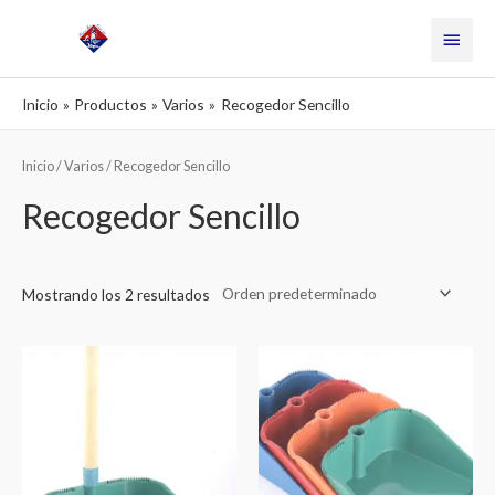
Ir
Menú
al
contenido
princi
Inicio
Productos
Varios
Recogedor Sencillo
Inicio
/
Varios
/ Recogedor Sencillo
Recogedor Sencillo
Mostrando los 2 resultados