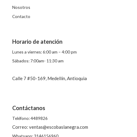
o
Nosotros
r
Contacto
:
Horario de atención
Lunes a viernes: 6:00 am – 4:00 pm
Sábados: 7:00am- 11:30 am
Calle 7 #50-169, Medellín, Antioquia
Contáctanos
Teléfono: 4489826
Correo: ventas@escobaslanegra.com
Whatsapp: 3146156960