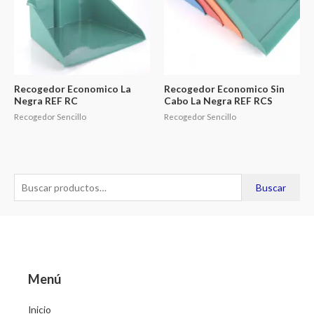
Recogedor Economico La
Recogedor Economico Sin
Negra REF RC
Cabo La Negra REF RCS
Recogedor Sencillo
Recogedor Sencillo
B
Buscar
u
s
c
a
r
Menú
p
Inicio